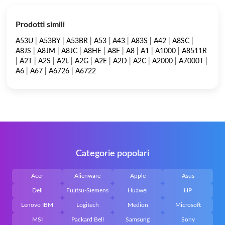
Prodotti simili
A53U
|
A53BY
|
A53BR
|
A53
|
A43
|
A83S
|
A42
|
A8SC
|
A8JS
|
A8JM
|
A8JC
|
A8HE
|
A8F
|
A8
|
A1
|
A1000
|
A8511R
|
A2T
|
A2S
|
A2L
|
A2G
|
A2E
|
A2D
|
A2C
|
A2000
|
A7000T
|
A6
|
A67
|
A6726
|
A6722
Categorie popolari
Acer
Alienware
Apple
Asus
Dell
Fujitsu-Siemens
Huawei
HP
Lenovo IBM
Logitech
Medion
Microsoft
MSI
Packard Bell
Samsung
Sony