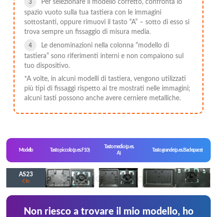
Per selezionare il modello corretto, confronta lo
spazio vuoto sulla tua tastiera con le immagini
sottostanti, oppure rimuovi il tasto “A” – sotto di esso si
trova sempre un fissaggio di misura media.
Le denominazioni nella colonna “modello di
tastiera” sono riferimenti interni e non compaiono sul
tuo dispositivo.
*A volte, in alcuni modelli di tastiera, vengono utilizzati
più tipi di fissaggi rispetto ai tre mostrati nelle immagini;
alcuni tasti possono anche avere cerniere metalliche.
Tasto medio (p. es.
Modello
Tasto piccolo (p. es. F10)
Tasto grande (p. es. Backspace)
A)
AS23
Clic
Non riesco a trovare il mio modello, ho