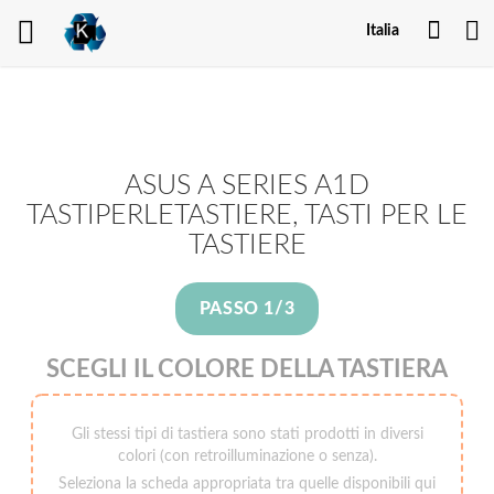
Il
Italia
mio
acco
ASUS A SERIES A1D
TASTIPERLETASTIERE, TASTI PER LE
TASTIERE
PASSO 1/3
SCEGLI IL COLORE DELLA TASTIERA
Gli stessi tipi di tastiera sono stati prodotti in diversi
colori (con retroilluminazione o senza).
Seleziona la scheda appropriata tra quelle disponibili qui