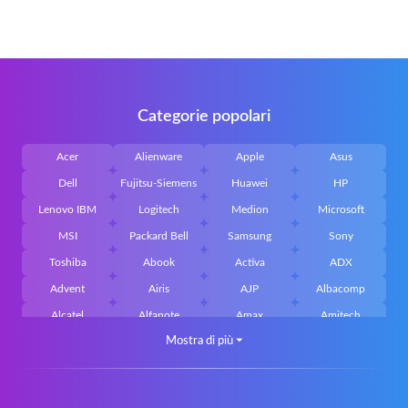
Categorie popolari
Acer
Alienware
Apple
Asus
Dell
Fujitsu-Siemens
Huawei
HP
Lenovo IBM
Logitech
Medion
Microsoft
MSI
Packard Bell
Samsung
Sony
Toshiba
Abook
Activa
ADX
Advent
Airis
AJP
Albacomp
Alcatel
Alfanote
Amax
Amitech
Mostra di più
⏷
AOpen
Archos
Aristo
Arteck
Averatec
Bacoc
Belinea
Belkin
Benq
Bluedisk
Bluestork
Bullmann