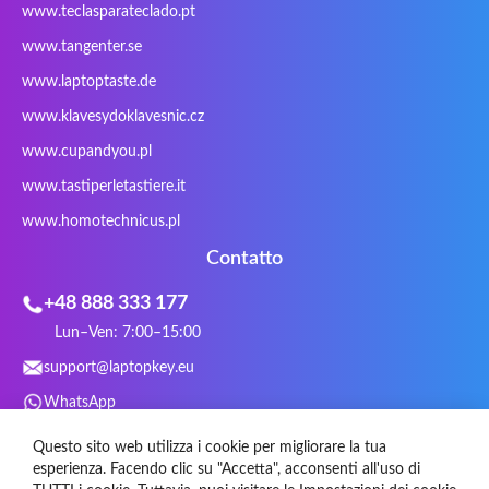
www.teclasparateclado.pt
Snugg
Sotec
SPC
SteelSeries
www.tangenter.se
Stone
Targus
TeckNet
Tegration
www.laptoptaste.de
Terra mobile
ThundeRobot
Tracer
Tronic5
www.klavesydoklavesnic.cz
Trust
Twinhead
Uniwill
VAVA
VIA
Vortex
Wistron
Wortmann
www.cupandyou.pl
Xceed
Xenic
Xeron
Xiaomi
www.tastiperletastiere.it
Zoostorm
Zowie
www.homotechnicus.pl
Contatto
+48 888 333 177
Lun–Ven: 7:00–15:00
support@laptopkey.eu
WhatsApp
Social Media
Questo sito web utilizza i cookie per migliorare la tua
esperienza. Facendo clic su "Accetta", acconsenti all'uso di