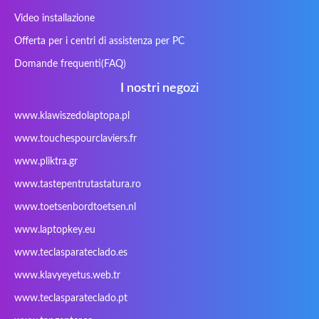
Getac
Gigabyte
Haier
Hama
Video installazione
Hykker
Hyperdata
HyperX
Inne / other /
Offerta per i centri di assistenza per PC
andere
Domande frequenti(FAQ)
Inphic
Iradium
Iridium Mesh
Issam
Pegasus
I nostri negozi
iWantit
Kapok
Kenitec
Kensington
www.klawiszedolaptopa.pl
Kids Keyboard
KuGi
Kurio
Labtec
www.touchespourclaviers.fr
Laser
LEICKE
LG
Lifetec
www.pliktra.gr
Lion
Lynx
Magic Wings
Maxdata
Mediacom
Mitac
Moobom
MS-TECH
www.tastepentrutastatura.ro
Natec
Natec Genesis
Nec Versa
Network
www.toetsenbordtoetsen.nl
Nokia
Optimus
PEAQ
Philips
www.laptopkey.eu
PowerPro
Prowise
QPAD
Rapoo
www.teclasparateclado.es
Razer
Redimp
Roccat
RoverBook
www.klavyeyetus.web.tr
Sager
Sandstrom
Sharkoon
Sharp
www.teclasparateclado.pt
Snugg
Sotec
SPC
SteelSeries