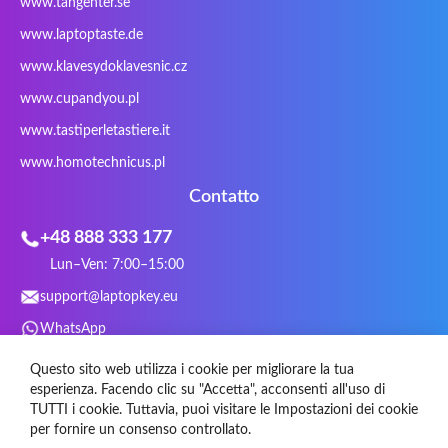
www.tangenter.se
Stone
Targus
TeckNet
Tegration
www.laptoptaste.de
Terra mobile
ThundeRobot
Tracer
Tronic5
www.klavesydoklavesnic.cz
Trust
Twinhead
Uniwill
VAVA
VIA
Vortex
Wistron
Wortmann
www.cupandyou.pl
Xceed
Xenic
Xeron
Xiaomi
www.tastiperletastiere.it
Zoostorm
Zowie
www.homotechnicus.pl
Contatto
+48 888 333 177
Lun–Ven: 7:00–15:00
support@laptopkey.eu
WhatsApp
Social Media
Questo sito web utilizza i cookie per migliorare la tua
esperienza. Facendo clic su "Accetta", acconsenti all'uso di
TUTTI i cookie. Tuttavia, puoi visitare le Impostazioni dei cookie
per fornire un consenso controllato.