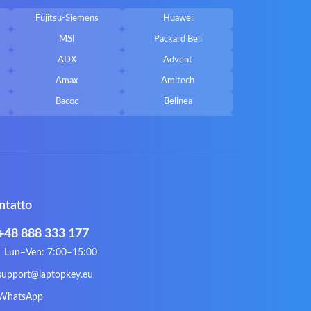
Fujitsu-Siemens
Huawei
MSI
Packard Bell
ADX
Advent
Amax
Amitech
Bacoc
Belinea
Callifornia Acces
Chembook
Corsair
Cybercom
ECS
eMachines
Gateway
Gembird
ntatto
Hykker
Hyperdata
Issam
iWantit
+48 888 333 177
Kurio
Labtec
Lun–Ven: 7:00–15:00
Lynx
Magic Wings
support@laptopkey.eu
Natec
Natec Genesis
WhatsApp
Philips
PowerPro