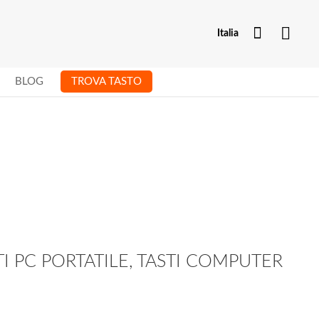
Il mio ac
Italia
BLOG
TROVA TASTO
STI PC PORTATILE, TASTI COMPUTER