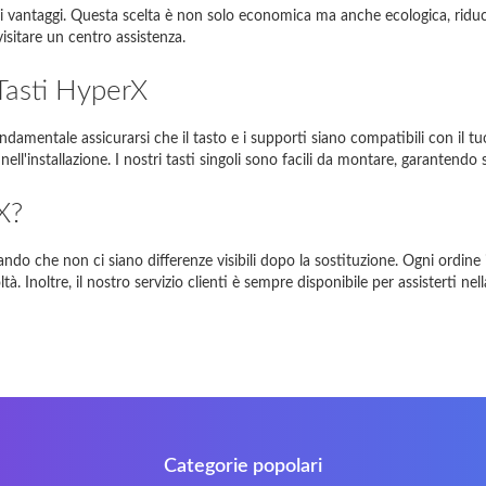
si vantaggi. Questa scelta è non solo economica ma anche ecologica, riducend
piron 17R
17R
isitare un centro assistenza.
Satellite L850-B206
L850
 Tasti HyperX
EE PC 1001HA
1001HA
ndamentale assicurarsi che il tasto e i supporti siano compatibili con il tu
nell'installazione. I nostri tasti singoli sono facili da montare, garanten
NI 1018
1018
X?
-Siemens Amilo A1451
A1451
In caso di problemi, vi preghiamo di
contattarci
curando che non ci siano differenze visibili dopo la sostituzione. Ogni ordi
à. Inoltre, il nostro servizio clienti è sempre disponibile per assisterti nel
Categorie popolari