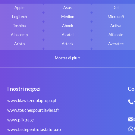
Apple
Asus
Dell
Logitech
Medion
Microsoft
Toshiba
Abook
Activa
Albacomp
Alcatel
Alfanote
Aristo
Arteck
Averatec
Bluedisk
Bluestork
Bullmann
Mostra di più
⏷
CLASSMATE
Clevo
Compal
DIGMA
DTK Maxforce
dukaBOX
Fosa
Founder
Fusion Aspect
I nostri negozi
Co
Gigabyte
Haier
Hama
Inphic
Iradium
Iridium Mesh Pegasus
www.klawiszedolaptopa.pl
Kensington
Kids Keyboard
KuGi
www.touchespourclaviers.fr
LG
Lifetec
Lion
www.pliktra.gr
Mitac
Moobom
MS-TECH
www.tastepentrutastatura.ro
Nokia
Optimus
PEAQ