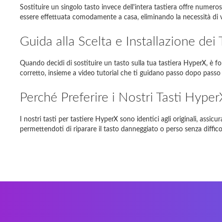
Sostituire un singolo tasto invece dell'intera tastiera offre numero
Dell Ins
essere effettuata comodamente a casa, eliminando la necessità di v
Toshiba 
Guida alla Scelta e Installazione dei
Asus E
Quando decidi di sostituire un tasto sulla tua tastiera HyperX, è fo
corretto, insieme a video tutorial che ti guidano passo dopo passo 
DELL MI
Perché Preferire i Nostri Tasti Hyper
Fujitsu
I nostri tasti per tastiere HyperX sono identici agli originali, assi
permettendoti di riparare il tasto danneggiato o perso senza difficolt