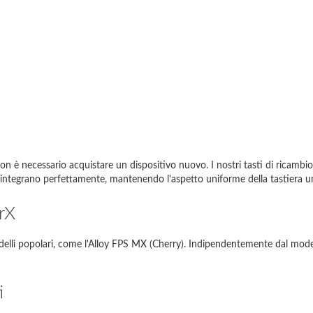
i seguito sono riportati esempi di inserimenti corretti nel motore di ricerc
n è necessario acquistare un dispositivo nuovo. I nostri tasti di ricam
i si integrano perfettamente, mantenendo l'aspetto uniforme della tastiera un
del tuo laptop
Cosa devo inserire?
rX
Thinkpad EDGE E120
E120
lli popolari, come l'Alloy FPS MX (Cherry). Indipendentemente dal modell
pire 5738
5738
io SVE1111M1E
SVE11
i
g NP350E5C-A05PL
NP350E5C