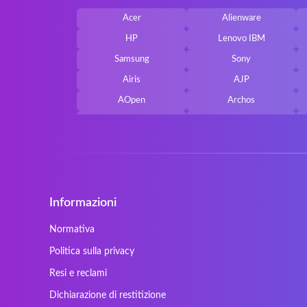
Acer
Alienware
HP
Lenovo IBM
Samsung
Sony
Airis
AJP
AOpen
Archos
Belkin
Benq
Cherry
Chiligreen
Cybersystem
Diablo
Ergo
Essentiel
Informazioni
Gericom
Getac
HyperX
Inne / other / andere
Normativa
Kapok
Kenitec
Politica sulla privacy
Laser
LEICKE
Resi e reclami
Maxdata
Mediacom
Dichiarazione di restitizione
Nec Versa
Network