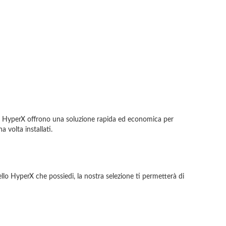
a:
bio HyperX offrono una soluzione rapida ed economica per
a volta installati.
o HyperX che possiedi, la nostra selezione ti permetterà di