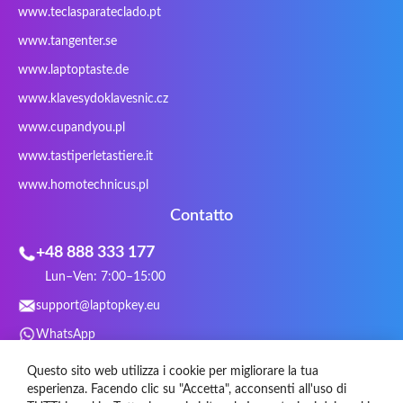
www.teclasparateclado.pt
Snugg
Sotec
SPC
SteelSeries
www.tangenter.se
Stone
Targus
TeckNet
Tegration
www.laptoptaste.de
Terra mobile
ThundeRobot
Tracer
Tronic5
www.klavesydoklavesnic.cz
Trust
Twinhead
Uniwill
VAVA
VIA
Vortex
Wistron
Wortmann
www.cupandyou.pl
Xceed
Xenic
Xeron
Xiaomi
www.tastiperletastiere.it
Zoostorm
Zowie
www.homotechnicus.pl
Contatto
+48 888 333 177
Lun–Ven: 7:00–15:00
support@laptopkey.eu
WhatsApp
Social Media
Questo sito web utilizza i cookie per migliorare la tua
esperienza. Facendo clic su "Accetta", acconsenti all'uso di