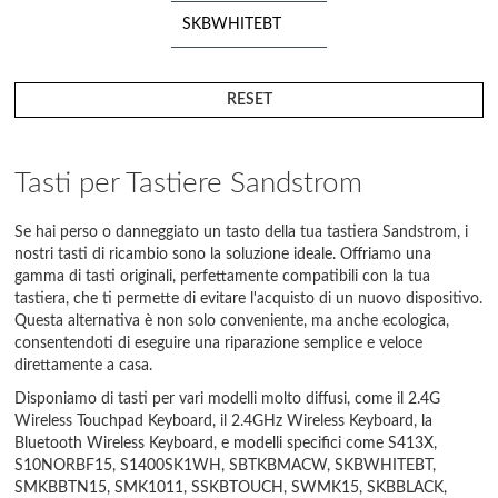
SKBWHITEBT
SMK1011
RESET
SMKBBTN15
SSKBTOUCH
Tasti per Tastiere Sandstrom
SWMK15
Se hai perso o danneggiato un tasto della tua tastiera Sandstrom, i
Wireless Keyboard
nostri tasti di ricambio sono la soluzione ideale. Offriamo una
gamma di tasti originali, perfettamente compatibili con la tua
Wireless keyboard
tastiera, che ti permette di evitare l'acquisto di un nuovo dispositivo.
folio
Questa alternativa è non solo conveniente, ma anche ecologica,
consentendoti di eseguire una riparazione semplice e veloce
direttamente a casa.
Wireless Slim
Keyboard
Disponiamo di tasti per vari modelli molto diffusi, come il 2.4G
Wireless Touchpad Keyboard, il 2.4GHz Wireless Keyboard, la
Bluetooth Wireless Keyboard, e modelli specifici come S413X,
S10NORBF15, S1400SK1WH, SBTKBMACW, SKBWHITEBT,
SMKBBTN15, SMK1011, SSKBTOUCH, SWMK15, SKBBLACK,