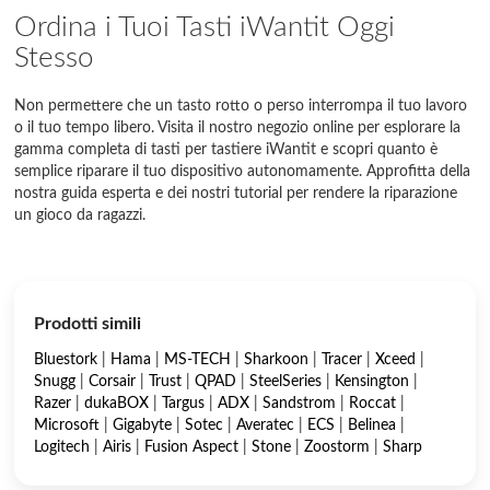
Ordina i Tuoi Tasti iWantit Oggi
Stesso
Non permettere che un tasto rotto o perso interrompa il tuo lavoro
o il tuo tempo libero. Visita il nostro negozio online per esplorare la
gamma completa di tasti per tastiere iWantit e scopri quanto è
semplice riparare il tuo dispositivo autonomamente. Approfitta della
nostra guida esperta e dei nostri tutorial per rendere la riparazione
un gioco da ragazzi.
Prodotti simili
Bluestork
|
Hama
|
MS-TECH
|
Sharkoon
|
Tracer
|
Xceed
|
Snugg
|
Corsair
|
Trust
|
QPAD
|
SteelSeries
|
Kensington
|
Razer
|
dukaBOX
|
Targus
|
ADX
|
Sandstrom
|
Roccat
|
Microsoft
|
Gigabyte
|
Sotec
|
Averatec
|
ECS
|
Belinea
|
Logitech
|
Airis
|
Fusion Aspect
|
Stone
|
Zoostorm
|
Sharp