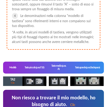
sottostanti, oppure rimuovi il tasto “A” – sotto di esso si
trova sempre un fissaggio di misura media.
Le denominazioni nella colonna “modello di
tastiera” sono riferimenti interni e non compaiono sul
tuo dispositivo.
*A volte, in alcuni modelli di tastiera, vengono utilizzati
più tipi di fissaggi rispetto ai tre mostrati nelle immagini;
alcuni tasti possono anche avere cerniere metalliche.
Tasto medio (p. es.
Modello
Tasto piccolo (p. es. F10)
Tasto grande (p. es. Backspace)
A)
TA2
Clic
Non riesco a trovare il mio modello, ho
bisogno di aiuto.
Clic