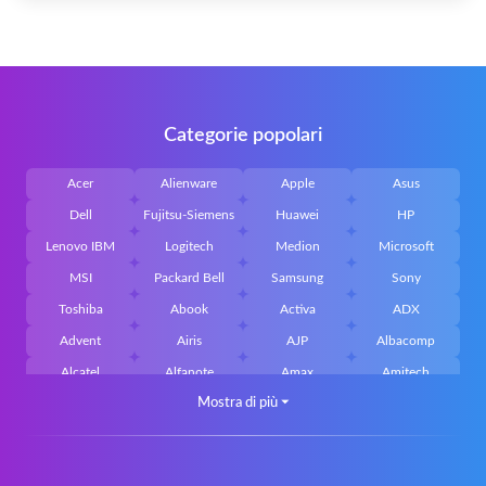
Categorie popolari
Acer
Alienware
Apple
Asus
Dell
Fujitsu-Siemens
Huawei
HP
Lenovo IBM
Logitech
Medion
Microsoft
MSI
Packard Bell
Samsung
Sony
Toshiba
Abook
Activa
ADX
Advent
Airis
AJP
Albacomp
Alcatel
Alfanote
Amax
Amitech
Mostra di più
⏷
AOpen
Archos
Aristo
Arteck
Averatec
Bacoc
Belinea
Belkin
Benq
Bluedisk
Bluestork
Bullmann