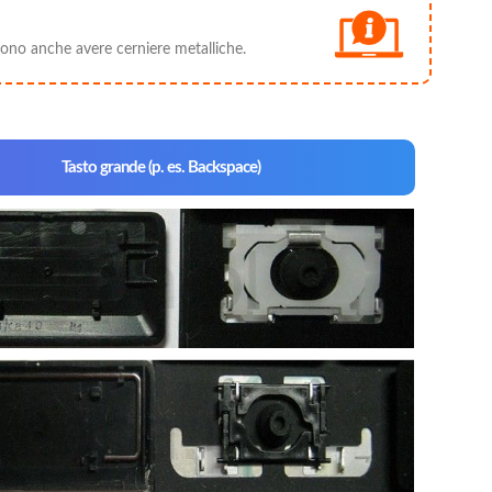
ossono anche avere cerniere metalliche.
Tasto grande (p. es. Backspace)