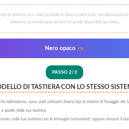
i tipi di tastiera sono stati prodotti in diversi colori (con retroilluminazione
Seleziona la scheda appropriata tra quelle disponibili qui sotto.
Nero opaco
Clic
PASSO 2/3
ODELLO DI TASTIERA CON LO STESSO SISTE
dall’esterno, sono stati utilizzati diversi tipi di sistemi di fissaggio dei ta
o a quello della tua tastiera.
 vuoto sulla tua tastiera con le immagini sottostanti, oppure rimuovi il tas