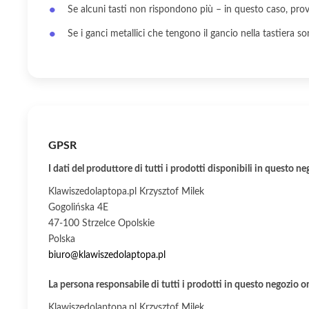
Se alcuni tasti non rispondono più – in questo caso, prova 
Se i ganci metallici che tengono il gancio nella tastiera so
GPSR
I dati del produttore di tutti i prodotti disponibili in questo ne
Klawiszedolaptopa.pl Krzysztof Milek
Gogolińska 4E
47-100 Strzelce Opolskie
Polska
biuro@klawiszedolaptopa.pl
La persona responsabile di tutti i prodotti in questo negozio o
Klawiszedolaptopa.pl Krzysztof Milek