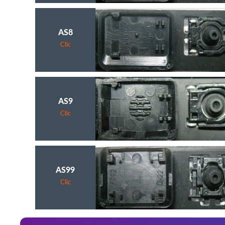
AS8
Clic
AS9
Clic
AS99
Clic