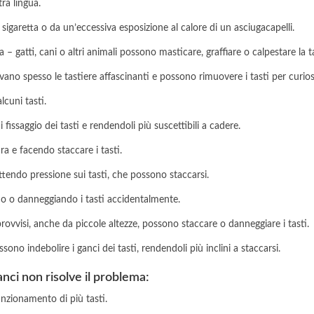
tra lingua.
 sigaretta o da un’eccessiva esposizione al calore di un asciugacapelli.
 – gatti, cani o altri animali possono masticare, graffiare o calpestare la 
ovano spesso le tastiere affascinanti e possono rimuovere i tasti per curio
lcuni tasti.
 fissaggio dei tasti e rendendoli più suscettibili a cadere.
a e facendo staccare i tasti.
ttendo pressione sui tasti, che possono staccarsi.
do o danneggiando i tasti accidentalmente.
mprovvisi, anche da piccole altezze, possono staccare o danneggiare i tasti.
sono indebolire i ganci dei tasti, rendendoli più inclini a staccarsi.
ganci non risolve il problema:
unzionamento di più tasti.