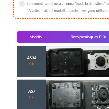
Le denominazioni nella colonna “modello di tastiera” so
*A volte, in alcuni modelli di tastiera, vengono utilizzat
Modello
Tasto piccolo (p. es. F10)
AS34
Clic
AS7
Clic