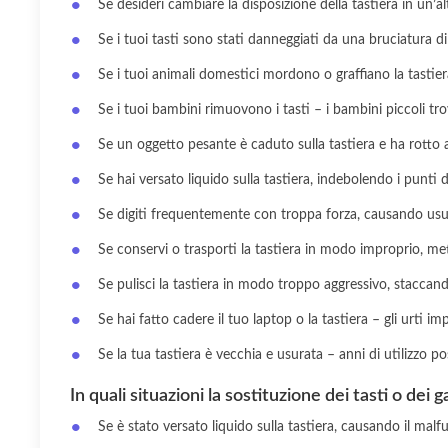
Se desideri cambiare la disposizione della tastiera in un’al
Se i tuoi tasti sono stati danneggiati da una bruciatura di
Se i tuoi animali domestici mordono o graffiano la tastiera
Se i tuoi bambini rimuovono i tasti – i bambini piccoli tr
Se un oggetto pesante è caduto sulla tastiera e ha rotto a
Se hai versato liquido sulla tastiera, indebolendo i punti di
Se digiti frequentemente con troppa forza, causando usur
Se conservi o trasporti la tastiera in modo improprio, me
Se pulisci la tastiera in modo troppo aggressivo, staccan
Se hai fatto cadere il tuo laptop o la tastiera – gli urti i
Se la tua tastiera è vecchia e usurata – anni di utilizzo pos
In quali situazioni la sostituzione dei tasti o dei 
Se è stato versato liquido sulla tastiera, causando il malf