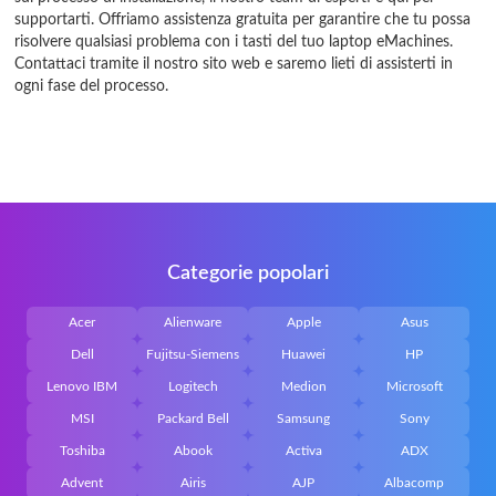
supportarti. Offriamo assistenza gratuita per garantire che tu possa
risolvere qualsiasi problema con i tasti del tuo laptop eMachines.
Contattaci tramite il nostro sito web e saremo lieti di assisterti in
ogni fase del processo.
Categorie popolari
Acer
Alienware
Apple
Asus
Dell
Fujitsu-Siemens
Huawei
HP
Lenovo IBM
Logitech
Medion
Microsoft
MSI
Packard Bell
Samsung
Sony
Toshiba
Abook
Activa
ADX
Advent
Airis
AJP
Albacomp