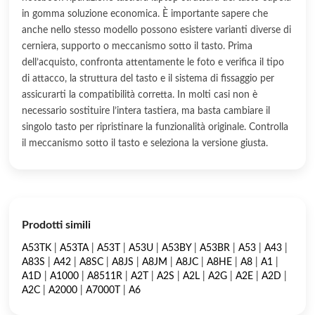
in gomma soluzione economica. È importante sapere che
anche nello stesso modello possono esistere varianti diverse di
cerniera, supporto o meccanismo sotto il tasto. Prima
dell’acquisto, confronta attentamente le foto e verifica il tipo
di attacco, la struttura del tasto e il sistema di fissaggio per
assicurarti la compatibilità corretta. In molti casi non è
necessario sostituire l’intera tastiera, ma basta cambiare il
singolo tasto per ripristinare la funzionalità originale. Controlla
il meccanismo sotto il tasto e seleziona la versione giusta.
Prodotti simili
A53TK
|
A53TA
|
A53T
|
A53U
|
A53BY
|
A53BR
|
A53
|
A43
|
A83S
|
A42
|
A8SC
|
A8JS
|
A8JM
|
A8JC
|
A8HE
|
A8
|
A1
|
A1D
|
A1000
|
A8511R
|
A2T
|
A2S
|
A2L
|
A2G
|
A2E
|
A2D
|
A2C
|
A2000
|
A7000T
|
A6