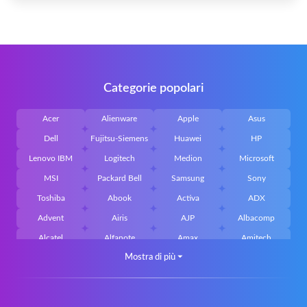
Categorie popolari
Acer
Alienware
Apple
Asus
Dell
Fujitsu-Siemens
Huawei
HP
Lenovo IBM
Logitech
Medion
Microsoft
MSI
Packard Bell
Samsung
Sony
Toshiba
Abook
Activa
ADX
Advent
Airis
AJP
Albacomp
Alcatel
Alfanote
Amax
Amitech
Mostra di più
⏷
AOpen
Archos
Aristo
Arteck
Averatec
Bacoc
Belinea
Belkin
Benq
Bluedisk
Bluestork
Bullmann