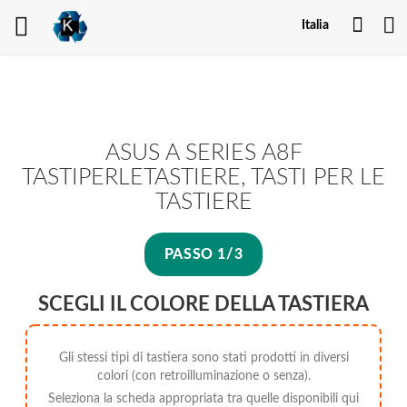
Il
Italia
mio
acco
ASUS A SERIES A8F
TASTIPERLETASTIERE, TASTI PER LE
TASTIERE
PASSO 1/3
SCEGLI IL COLORE DELLA TASTIERA
Gli stessi tipi di tastiera sono stati prodotti in diversi
colori (con retroilluminazione o senza).
Seleziona la scheda appropriata tra quelle disponibili qui