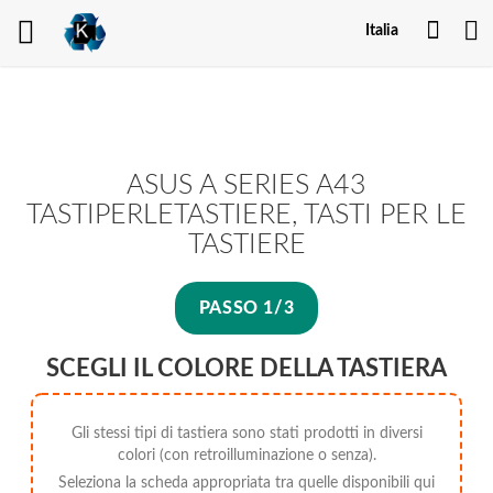
Il
Italia
mio
acco
ASUS A SERIES A43
TASTIPERLETASTIERE, TASTI PER LE
TASTIERE
PASSO 1/3
SCEGLI IL COLORE DELLA TASTIERA
Gli stessi tipi di tastiera sono stati prodotti in diversi
colori (con retroilluminazione o senza).
Seleziona la scheda appropriata tra quelle disponibili qui