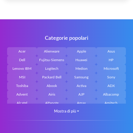
Categorie popolari
Acer
Alienware
Apple
Asus
Dell
Fujitsu-Siemens
Huawei
HP
Lenovo IBM
Logitech
Medion
Microsoft
MSI
Packard Bell
Samsung
Sony
Toshiba
Abook
Activa
ADX
Advent
Airis
AJP
Albacomp
Alcatel
Alfanote
Amax
Amitech
Mostra di più
⏷
AOpen
Archos
Aristo
Arteck
Averatec
Bacoc
Belinea
Belkin
Benq
Bluedisk
Bluestork
Bullmann