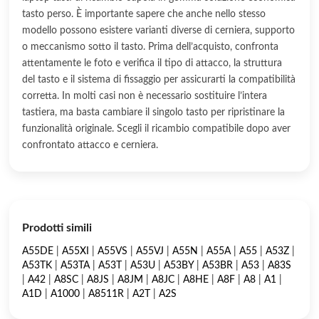
tasto perso. È importante sapere che anche nello stesso
modello possono esistere varianti diverse di cerniera, supporto
o meccanismo sotto il tasto. Prima dell’acquisto, confronta
attentamente le foto e verifica il tipo di attacco, la struttura
del tasto e il sistema di fissaggio per assicurarti la compatibilità
corretta. In molti casi non è necessario sostituire l’intera
tastiera, ma basta cambiare il singolo tasto per ripristinare la
funzionalità originale. Scegli il ricambio compatibile dopo aver
confrontato attacco e cerniera.
Prodotti simili
A55DE
|
A55XI
|
A55VS
|
A55VJ
|
A55N
|
A55A
|
A55
|
A53Z
|
A53TK
|
A53TA
|
A53T
|
A53U
|
A53BY
|
A53BR
|
A53
|
A83S
|
A42
|
A8SC
|
A8JS
|
A8JM
|
A8JC
|
A8HE
|
A8F
|
A8
|
A1
|
A1D
|
A1000
|
A8511R
|
A2T
|
A2S