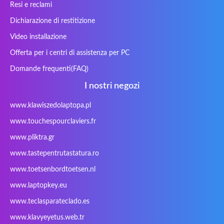
Ergo
Essentiel
Fosa
Founder
Resi e reclami
Fusion Aspect
Gateway
Gembird
Gericom
Dichiarazione di restitizione
Getac
Gigabyte
Haier
Hama
Video installazione
Hykker
Hyperdata
HyperX
Inne / other /
Offerta per i centri di assistenza per PC
andere
Domande frequenti(FAQ)
Inphic
Iradium
Iridium Mesh
Issam
Pegasus
I nostri negozi
iWantit
Kapok
Kenitec
Kensington
www.klawiszedolaptopa.pl
Kids Keyboard
KuGi
Kurio
Labtec
www.touchespourclaviers.fr
Laser
LEICKE
LG
Lifetec
www.pliktra.gr
Lion
Lynx
Magic Wings
Maxdata
Mediacom
Mitac
Moobom
MS-TECH
www.tastepentrutastatura.ro
Natec
Natec Genesis
Nec Versa
Network
www.toetsenbordtoetsen.nl
Nokia
Optimus
PEAQ
Philips
www.laptopkey.eu
PowerPro
Prowise
QPAD
Rapoo
www.teclasparateclado.es
Razer
Redimp
Roccat
RoverBook
www.klavyeyetus.web.tr