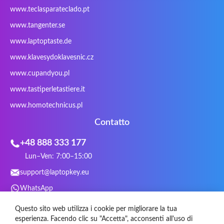
Sager
Sandstrom
Sharkoon
Sharp
www.teclasparateclado.pt
Snugg
Sotec
SPC
SteelSeries
www.tangenter.se
Stone
Targus
TeckNet
Tegration
www.laptoptaste.de
Terra mobile
ThundeRobot
Tracer
Tronic5
www.klavesydoklavesnic.cz
Trust
Twinhead
Uniwill
VAVA
VIA
Vortex
Wistron
Wortmann
www.cupandyou.pl
Xceed
Xenic
Xeron
Xiaomi
www.tastiperletastiere.it
Zoostorm
Zowie
www.homotechnicus.pl
Contatto
+48 888 333 177
Lun–Ven: 7:00–15:00
support@laptopkey.eu
WhatsApp
Social Media
Questo sito web utilizza i cookie per migliorare la tua
esperienza. Facendo clic su "Accetta", acconsenti all'uso di