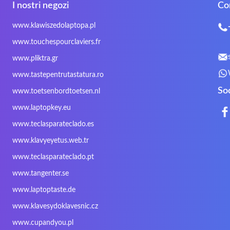
I nostri negozi
Co
Gigabyte
Haier
Hama
Inphic
Iradium
Iridium Mesh Pegasus
www.klawiszedolaptopa.pl
Kensington
Kids Keyboard
KuGi
www.touchespourclaviers.fr
LG
Lifetec
Lion
www.pliktra.gr
Mitac
Moobom
MS-TECH
www.tastepentrutastatura.ro
Nokia
Optimus
PEAQ
So
www.toetsenbordtoetsen.nl
Rapoo
Razer
Redimp
www.laptopkey.eu
Sharkoon
Sharp
Snugg
www.teclasparateclado.es
Targus
TeckNet
Tegration
www.klavyeyetus.web.tr
Trust
Twinhead
Uniwill
www.teclasparateclado.pt
Wortmann
Xceed
Xenic
www.tangenter.se
Zoostorm
Zowie
www.laptoptaste.de
www.klavesydoklavesnic.cz
www.cupandyou.pl