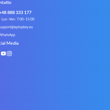
ntatto
Hykker
Hyperdata
Issam
iWantit
+48 888 333 177
Kurio
Labtec
Lun–Ven: 7:00–15:00
Lynx
Magic Wings
support@laptopkey.eu
Natec
Natec Genesis
WhatsApp
Philips
PowerPro
cial Media
Roccat
RoverBook
Sotec
SPC
Terra mobile
ThundeRobot
VAVA
VIA
Xeron
Xiaomi