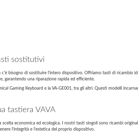
ti sostitutivi
 bisogno di sostituire l'intero dispositivo. Offriamo tasti di ricambio ident
are, garantendo una riparazione rapida ed efficiente.
 Gaming Keyboard e la VA-GE001, tra gli altri. Questi modelli incarnano l
i seguito sono riportati esempi di inserimenti corretti nel motore di ricerc
tua tastiera VAVA
del tuo laptop
Cosa devo inserire?
Thinkpad EDGE E120
E120
 scelta economica ed ecologica. I nostri tasti singoli sono ricambi originali
ere l'integrità e l'estetica del proprio dispositivo.
pire 5738
5738