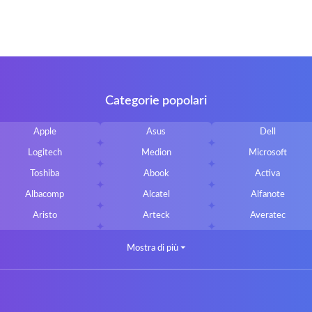
Categorie popolari
Apple
Asus
Dell
Logitech
Medion
Microsoft
Toshiba
Abook
Activa
Albacomp
Alcatel
Alfanote
Aristo
Arteck
Averatec
Bluedisk
Bluestork
Bullmann
Mostra di più
⏷
CLASSMATE
Clevo
Compal
DIGMA
DTK Maxforce
dukaBOX
Fosa
Founder
Fusion Aspect