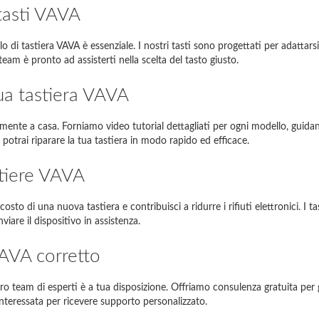
 tasti VAVA
io SVE1111M1E
SVE11
llo di tastiera VAVA è essenziale. I nostri tasti sono progettati per adatt
g NP350E5C-A05PL
NP350E5C
 team è pronto ad assisterti nella scelta del tasto giusto.
piron 17R
17R
 tua tastiera VAVA
Satellite L850-B206
L850
mente a casa. Forniamo video tutorial dettagliati per ogni modello, guid
EE PC 1001HA
1001HA
, potrai riparare la tua tastiera in modo rapido ed efficace.
NI 1018
1018
stiere VAVA
-Siemens Amilo A1451
A1451
 costo di una nuova tastiera e contribuisci a ridurre i rifiuti elettronici. I
iare il dispositivo in assistenza.
In caso di problemi, vi preghiamo di
contattarci
VAVA corretto
stro team di esperti è a tua disposizione. Offriamo consulenza gratuita per 
interessata per ricevere supporto personalizzato.