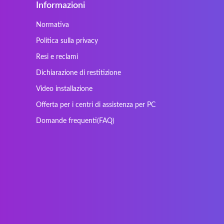
Informazioni
Gericom
Getac
HyperX
Inne / other / andere
Normativa
Kapok
Kenitec
Politica sulla privacy
Laser
LEICKE
Resi e reclami
Maxdata
Mediacom
Dichiarazione di restitizione
Nec Versa
Network
Video installazione
Prowise
QPAD
Offerta per i centri di assistenza per PC
Sager
Sandstrom
Domande frequenti(FAQ)
SteelSeries
Stone
Tracer
Tronic5
Vortex
Wistron