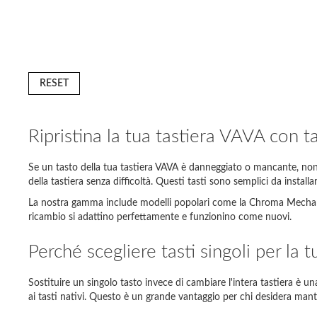
RESET
Ripristina la tua tastiera VAVA con tas
Se un tasto della tua tastiera VAVA è danneggiato o mancante, non c'è
della tastiera senza difficoltà. Questi tasti sono semplici da install
La nostra gamma include modelli popolari come la Chroma Mechanical
D
ricambio si adattino perfettamente e funzionino come nuovi.
Perché scegliere tasti singoli per la 
Modello 
Lenovo 
Sostituire un singolo tasto invece di cambiare l'intera tastiera è una
ai tasti nativi. Questo è un grande vantaggio per chi desidera manten
Acer As