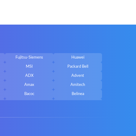
Fujitsu-Siemens
Huawei
MSI
Packard Bell
ADX
Advent
Amax
Amitech
Bacoc
Belinea
Callifornia Acces
Chembook
Corsair
Cybercom
ECS
eMachines
Gateway
Gembird