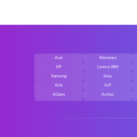
Acer
Alienware
HP
Lenovo IBM
Samsung
Sony
Airis
AJP
AOpen
Archos
Belkin
Benq
Cherry
Chiligreen
Cybersystem
Diablo
Ergo
Essentiel