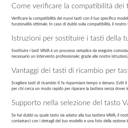
Come verificare la compatibilità dei
Sony Va
Verificare la compatibilità dei nuovi tasti con il tuo specifico mode
Samsun
funzionalità ottimale. In caso di dubbi sulla compatibilità, il nostro
Dell Ins
Istruzioni per sostituire i tasti della
Toshiba 
Sostituire i tasti VAVA è un processo semplice da eseguire comoda
Asus E
necessario un intervento professionale; grazie alle nostre istruzioni
DELL MI
Vantaggi dei tasti di ricambio per ta
Fujitsu
Scegliere tasti di ricambio ti fa risparmiare tempo e denaro. Eviti il
per chi cerca un modo rapido per riparare la tastiera senza dover inv
Supporto nella selezione del tasto 
Se hai dubbi su quale tasto sia adatto alla tua tastiera VAVA, il no
contattarci con i dettagli del tuo modello e una foto della sezione 