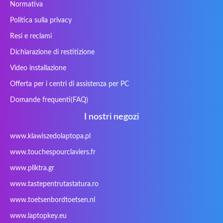
Normativa
Cybercom
Cybersystem
Diablo
DIGMA
Politica sulla privacy
DTK Maxforce
dukaBOX
ECS
eMachines
Ergo
Essentiel
Fosa
Founder
Resi e reclami
Fusion Aspect
Gateway
Gembird
Gericom
Dichiarazione di restitizione
Getac
Gigabyte
Haier
Hama
Video installazione
Hykker
Hyperdata
HyperX
Inne / other /
Offerta per i centri di assistenza per PC
andere
Domande frequenti(FAQ)
Inphic
Iradium
Iridium Mesh
Issam
Pegasus
I nostri negozi
iWantit
Kapok
Kenitec
Kensington
www.klawiszedolaptopa.pl
Kids Keyboard
KuGi
Kurio
Labtec
www.touchespourclaviers.fr
Laser
LEICKE
LG
Lifetec
www.pliktra.gr
Lion
Lynx
Magic Wings
Maxdata
Mediacom
Mitac
Moobom
MS-TECH
www.tastepentrutastatura.ro
Natec
Natec Genesis
Nec Versa
Network
www.toetsenbordtoetsen.nl
Nokia
Optimus
PEAQ
Philips
www.laptopkey.eu