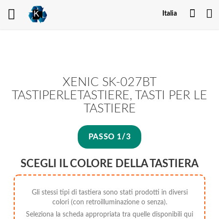
Il
Italia
mio
acco
XENIC SK-027BT
TASTIPERLETASTIERE, TASTI PER LE
TASTIERE
PASSO 1/3
SCEGLI IL COLORE DELLA TASTIERA
Gli stessi tipi di tastiera sono stati prodotti in diversi
colori (con retroilluminazione o senza).
Seleziona la scheda appropriata tra quelle disponibili qui