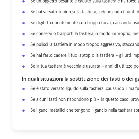
Se un oggetto pesante è caduto sulla tastiera e ha rotto a
Se hai versato liquido sulla tastiera, indebolendo i punti di
Se digiti frequentemente con troppa forza, causando usur
Se conservi o trasporti la tastiera in modo improprio, me
Se pulisci la tastiera in modo troppo aggressivo, staccan
Se hai fatto cadere il tuo laptop o la tastiera – gli urti i
Se la tua tastiera è vecchia e usurata – anni di utilizzo pos
In quali situazioni la sostituzione dei tasti o dei 
Se è stato versato liquido sulla tastiera, causando il malf
Se alcuni tasti non rispondono più – in questo caso, prova 
Se i ganci metallici che tengono il gancio nella tastiera so