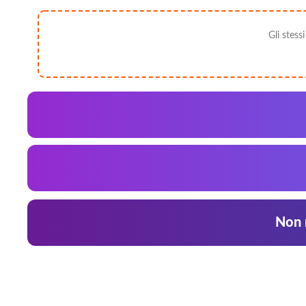
Gli stess
Non r