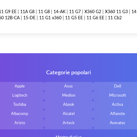
11 G9 EE
|
11A G8
|
11 G8
|
14-AK
|
11 G7
|
X360 G2
|
X360 11 G3
|
14
60 12B-CA
|
15-DE
|
11 G1 x360
|
11 G5 EE
|
11 G6 EE
|
11 Cb2
Categorie popolari
Apple
Asus
Dell
Logitech
Medion
Microsoft
Toshiba
Abook
Activa
Albacomp
Alcatel
Alfanote
Aristo
Arteck
Averatec
Bluedisk
Bluestork
Bullmann