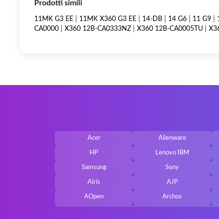
Prodotti simili
11MK G3 EE
|
11MK X360 G3 EE
|
14-DB
|
14 G6
|
11 G9
|
CA0000
|
X360 12B-CA0333NZ
|
X360 12B-CA0005TU
|
X3
Acer
Alienware
HP
Lenovo IBM
Samsung
Sony
Airis
AJP
AOpen
Archos
Belkin
Benq