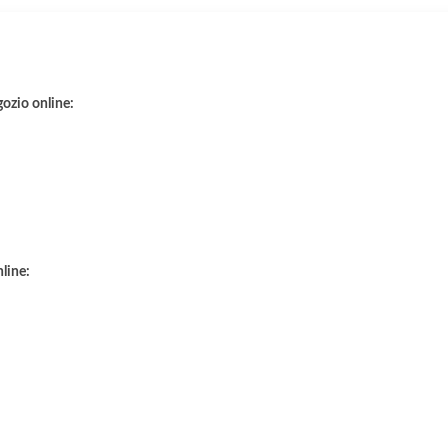
gozio online:
nline: