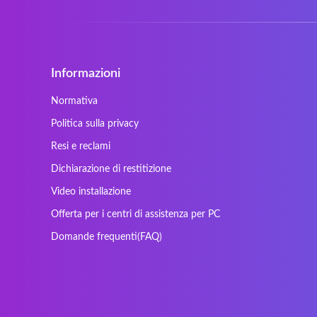
Cherry
Chiligreen
Cybersystem
Diablo
Ergo
Essentiel
Informazioni
Gericom
Getac
HyperX
Inne / other / andere
Normativa
Kapok
Kenitec
Politica sulla privacy
Laser
LEICKE
Resi e reclami
Maxdata
Mediacom
Dichiarazione di restitizione
Nec Versa
Network
Video installazione
Prowise
QPAD
Offerta per i centri di assistenza per PC
Sager
Sandstrom
Domande frequenti(FAQ)
SteelSeries
Stone
Tracer
Tronic5
Vortex
Wistron