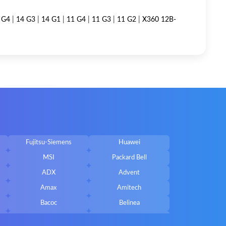
 G4
|
14 G3
|
14 G1
|
11 G4
|
11 G3
|
11 G2
|
X360 12B-
Fujitsu-Siemens
Huawei
MSI
Packard Bell
ADX
Advent
Amax
Amitech
Bacoc
Belinea
Callifornia Acces
Chembook