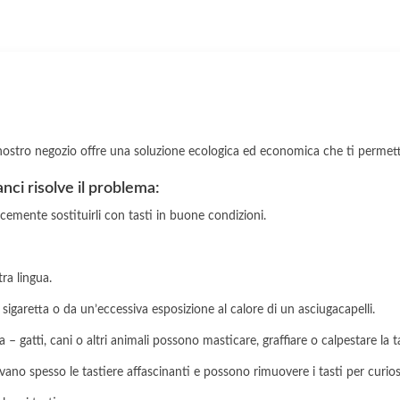
il nostro negozio offre una soluzione ecologica ed economica che ti permette
ganci risolve il problema:
icemente sostituirli con tasti in buone condizioni.
tra lingua.
 sigaretta o da un’eccessiva esposizione al calore di un asciugacapelli.
 – gatti, cani o altri animali possono masticare, graffiare o calpestare la 
ovano spesso le tastiere affascinanti e possono rimuovere i tasti per curio