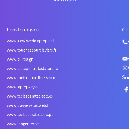
Mostra di più
⏷
CLASSMATE
Clevo
Compal
DIGMA
DTK Maxforce
dukaBOX
Fosa
Founder
Fusion Aspect
I nostri negozi
Co
Gigabyte
Haier
Hama
Inphic
Iradium
Iridium Mesh Pegasus
www.klawiszedolaptopa.pl
Kensington
Kids Keyboard
KuGi
www.touchespourclaviers.fr
LG
Lifetec
Lion
www.pliktra.gr
Mitac
Moobom
MS-TECH
www.tastepentrutastatura.ro
Nokia
Optimus
PEAQ
So
www.toetsenbordtoetsen.nl
Rapoo
Razer
Redimp
www.laptopkey.eu
Sharkoon
Sharp
Snugg
www.teclasparateclado.es
Targus
TeckNet
Tegration
www.klavyeyetus.web.tr
Trust
Twinhead
Uniwill
www.teclasparateclado.pt
Wortmann
Xceed
Xenic
www.tangenter.se
Zoostorm
Zowie