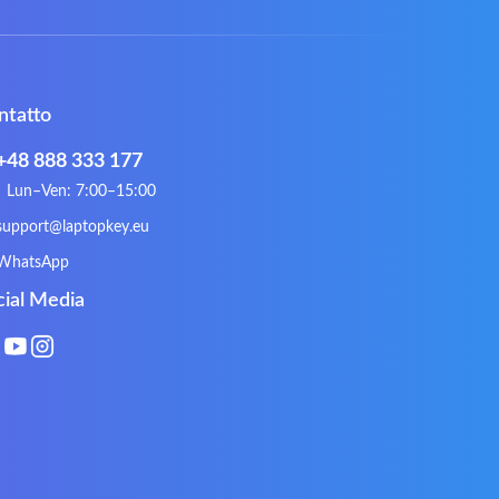
Corsair
Cybercom
ECS
eMachines
Gateway
Gembird
ntatto
Hykker
Hyperdata
Issam
iWantit
+48 888 333 177
Kurio
Labtec
Lun–Ven: 7:00–15:00
Lynx
Magic Wings
support@laptopkey.eu
Natec
Natec Genesis
WhatsApp
Philips
PowerPro
cial Media
Roccat
RoverBook
Sotec
SPC
Terra mobile
ThundeRobot
VAVA
VIA
Xeron
Xiaomi