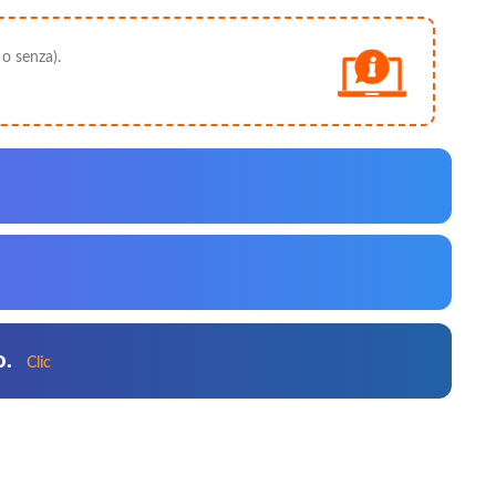
 o senza).
o.
Clic