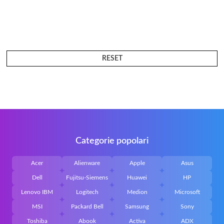
RESET
Categorie popolari
Acer
Alienware
Apple
Asus
Dell
Fujitsu-Siemens
Huawei
HP
Lenovo IBM
Logitech
Medion
Microsoft
MSI
Packard Bell
Samsung
Sony
Toshiba
Abook
Activa
ADX