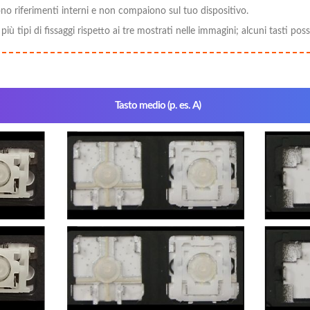
no riferimenti interni e non compaiono sul tuo dispositivo.
i più tipi di fissaggi rispetto ai tre mostrati nelle immagini; alcuni tasti p
Tasto medio (p. es. A)