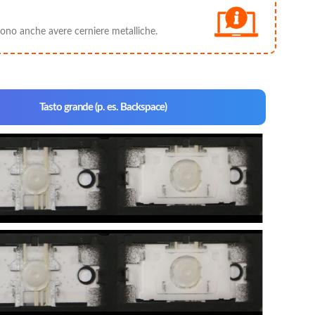
ossono anche avere cerniere metalliche.
Tasto grande (p. es. Backspace)