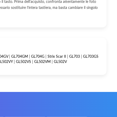
il tasto. Prima dell’acquisto, confronta attentamente le foto
cessario sostituire l’intera tastiera, ma basta cambiare il singolo
04GV
|
GL704GM
|
GL704G
|
Strix Scar II
|
GL703
|
GL703GS
L502VY
|
GL502VS
|
GL502VM
|
GL502V