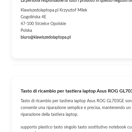
La persona responsabile di tutti i prodotti in questo negozio o
Klawiszedolaptopa.pl Krzysztof Milek
Gogolińska 4E
47-100 Strzelce Opolskie
Polska
biuro@klawiszedolaptopa.pl
Tasto di ricambio per tastiera laptop Asus ROG GL7
Tasto di ricambio per tastiera laptop Asus ROG GL703GE sono
consente una riparazione semplice e precisa, mantenendo un a
riparazione della tastiera laptop.
supporto plastico tasto singolo tasto sostitutivo notebook cup