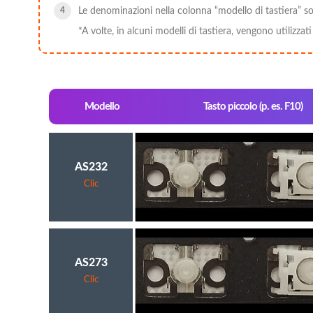
Le denominazioni nella colonna “modello di tastiera” so
*A volte, in alcuni modelli di tastiera, vengono utilizzat
Modello
Tasto piccolo (p. es. F10)
AS232
Clic
AS273
Clic