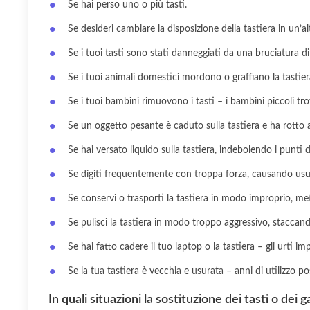
Se hai perso uno o più tasti.
Se desideri cambiare la disposizione della tastiera in un’al
Se i tuoi tasti sono stati danneggiati da una bruciatura di
Se i tuoi animali domestici mordono o graffiano la tastiera
Se i tuoi bambini rimuovono i tasti – i bambini piccoli tr
Se un oggetto pesante è caduto sulla tastiera e ha rotto a
Se hai versato liquido sulla tastiera, indebolendo i punti di
Se digiti frequentemente con troppa forza, causando usur
Se conservi o trasporti la tastiera in modo improprio, me
Se pulisci la tastiera in modo troppo aggressivo, staccan
Se hai fatto cadere il tuo laptop o la tastiera – gli urti i
Se la tua tastiera è vecchia e usurata – anni di utilizzo pos
In quali situazioni la sostituzione dei tasti o dei 