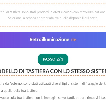
i tipi di tastiera sono stati prodotti in diversi colori (con retroilluminazione
Seleziona la scheda appropriata tra quelle disponibili qui sotto.
Retroilluminazione
Clic
PASSO 2/3
ODELLO DI TASTIERA CON LO STESSO SISTE
dall’esterno, sono stati utilizzati diversi tipi di sistemi di fissaggio dei ta
o a quello della tua tastiera.
 vuoto sulla tua tastiera con le immagini sottostanti, oppure rimuovi il tas