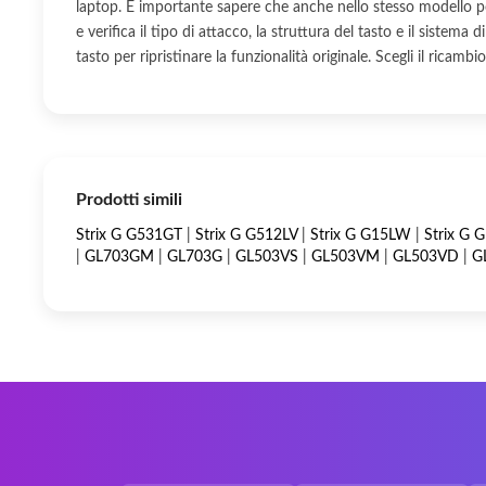
laptop. È importante sapere che anche nello stesso modello po
e verifica il tipo di attacco, la struttura del tasto e il sistema
tasto per ripristinare la funzionalità originale. Scegli il rica
Prodotti simili
Strix G G531GT
|
Strix G G512LV
|
Strix G G15LW
|
Strix G
|
GL703GM
|
GL703G
|
GL503VS
|
GL503VM
|
GL503VD
|
G