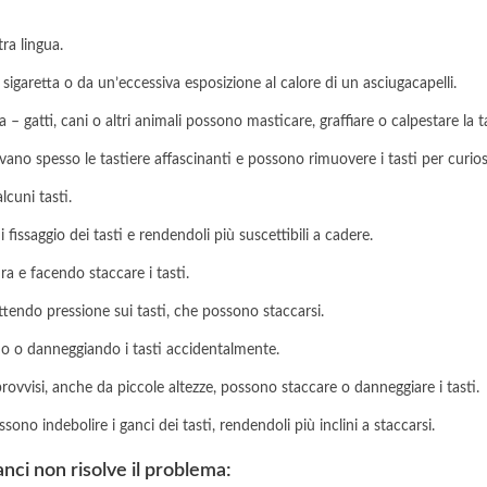
tra lingua.
 sigaretta o da un’eccessiva esposizione al calore di un asciugacapelli.
 – gatti, cani o altri animali possono masticare, graffiare o calpestare la 
ovano spesso le tastiere affascinanti e possono rimuovere i tasti per curio
lcuni tasti.
 fissaggio dei tasti e rendendoli più suscettibili a cadere.
a e facendo staccare i tasti.
ttendo pressione sui tasti, che possono staccarsi.
do o danneggiando i tasti accidentalmente.
mprovvisi, anche da piccole altezze, possono staccare o danneggiare i tasti.
sono indebolire i ganci dei tasti, rendendoli più inclini a staccarsi.
ganci non risolve il problema: