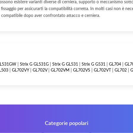
ssono esistere varianti diverse di cerniera, supporto o meccanismo sotto 
 di fissaggio per assicurarti la compatibilità corretta. In molti casi non è ne
mbio compatibile dopo aver confrontato attacco e cerniera.
 GL531GW
|
Strix G GL531G
|
Strix G GL531
|
Strix G G531
|
GL704
|
GL7
L503
|
GL702VY
|
GL702V
|
GL702VM
|
GL702VS
|
GL702VT
|
GL702
|
G
Categorie popolari