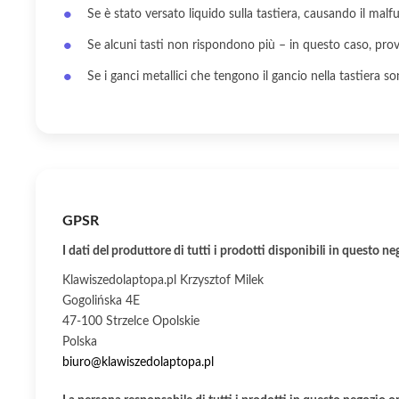
Se è stato versato liquido sulla tastiera, causando il malf
Se alcuni tasti non rispondono più – in questo caso, prova 
Se i ganci metallici che tengono il gancio nella tastiera so
GPSR
I dati del produttore di tutti i prodotti disponibili in questo ne
Klawiszedolaptopa.pl Krzysztof Milek
Gogolińska 4E
47-100 Strzelce Opolskie
Polska
biuro@klawiszedolaptopa.pl