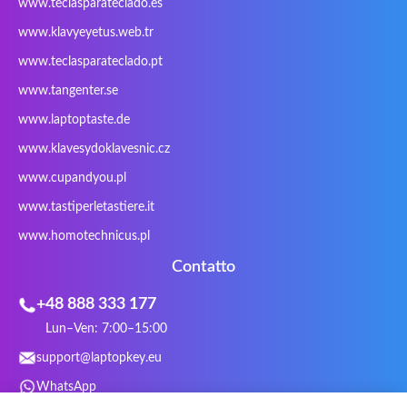
www.teclasparateclado.es
Razer
Redimp
Roccat
RoverBook
www.klavyeyetus.web.tr
Sager
Sandstrom
Sharkoon
Sharp
www.teclasparateclado.pt
Snugg
Sotec
SPC
SteelSeries
www.tangenter.se
Stone
Targus
TeckNet
Tegration
www.laptoptaste.de
Terra mobile
ThundeRobot
Tracer
Tronic5
www.klavesydoklavesnic.cz
Trust
Twinhead
Uniwill
VAVA
VIA
Vortex
Wistron
Wortmann
www.cupandyou.pl
Xceed
Xenic
Xeron
Xiaomi
www.tastiperletastiere.it
Zoostorm
Zowie
www.homotechnicus.pl
Contatto
+48 888 333 177
Lun–Ven: 7:00–15:00
support@laptopkey.eu
WhatsApp