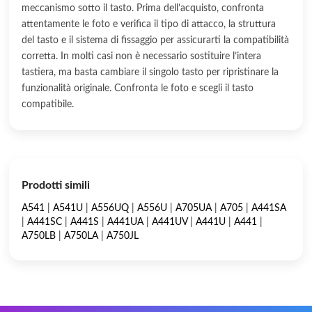
meccanismo sotto il tasto. Prima dell’acquisto, confronta
attentamente le foto e verifica il tipo di attacco, la struttura
del tasto e il sistema di fissaggio per assicurarti la compatibilità
corretta. In molti casi non è necessario sostituire l’intera
tastiera, ma basta cambiare il singolo tasto per ripristinare la
funzionalità originale. Confronta le foto e scegli il tasto
compatibile.
Prodotti simili
A541
|
A541U
|
A556UQ
|
A556U
|
A705UA
|
A705
|
A441SA
|
A441SC
|
A441S
|
A441UA
|
A441UV
|
A441U
|
A441
|
A750LB
|
A750LA
|
A750JL