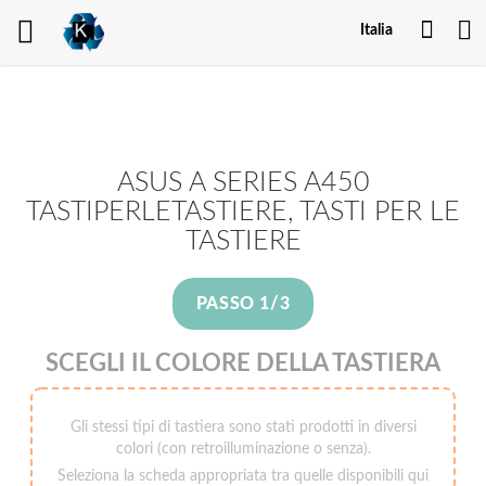
Il
Italia
mio
acco
ASUS A SERIES A450
TASTIPERLETASTIERE, TASTI PER LE
TASTIERE
PASSO 1/3
SCEGLI IL COLORE DELLA TASTIERA
Gli stessi tipi di tastiera sono stati prodotti in diversi
colori (con retroilluminazione o senza).
Seleziona la scheda appropriata tra quelle disponibili qui