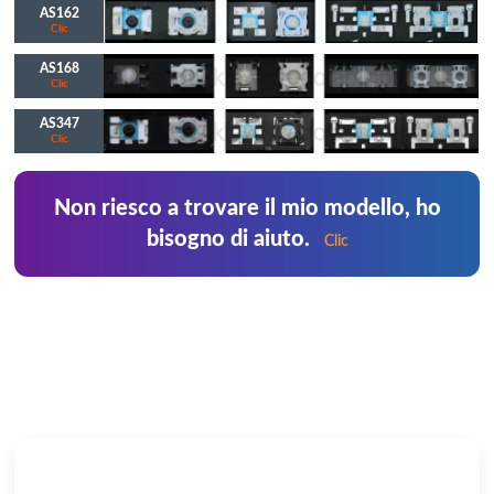
AS162
Clic
AS168
Clic
AS347
Clic
Non riesco a trovare il mio modello, ho
bisogno di aiuto.
Clic