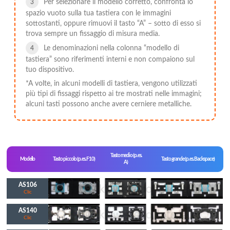
Per selezionare il modello corretto, confronta lo
spazio vuoto sulla tua tastiera con le immagini
sottostanti, oppure rimuovi il tasto “A” – sotto di esso si
trova sempre un fissaggio di misura media.
Le denominazioni nella colonna “modello di
tastiera” sono riferimenti interni e non compaiono sul
tuo dispositivo.
*A volte, in alcuni modelli di tastiera, vengono utilizzati
più tipi di fissaggi rispetto ai tre mostrati nelle immagini;
alcuni tasti possono anche avere cerniere metalliche.
Tasto medio (p. es.
Modello
Tasto piccolo (p. es. F10)
Tasto grande (p. es. Backspace)
A)
AS106
Clic
AS140
Clic