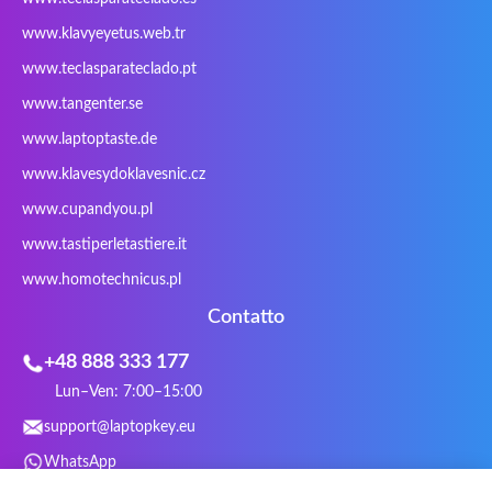
Razer
Redimp
Roccat
RoverBook
www.klavyeyetus.web.tr
Sager
Sandstrom
Sharkoon
Sharp
www.teclasparateclado.pt
Snugg
Sotec
SPC
SteelSeries
www.tangenter.se
Stone
Targus
TeckNet
Tegration
www.laptoptaste.de
Terra mobile
ThundeRobot
Tracer
Tronic5
www.klavesydoklavesnic.cz
Trust
Twinhead
Uniwill
VAVA
VIA
Vortex
Wistron
Wortmann
www.cupandyou.pl
Xceed
Xenic
Xeron
Xiaomi
www.tastiperletastiere.it
Zoostorm
Zowie
www.homotechnicus.pl
Contatto
+48 888 333 177
Lun–Ven: 7:00–15:00
support@laptopkey.eu
WhatsApp