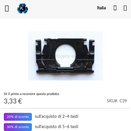
Il
Italia
mio
acco
Vai
alla
fine
della
galleria
di
immagini
Vai
Sii il primo a recensire questo prodotto
all'inizio
3,33 €
SKU
C39
della
galleria
sull’acquisto di 2–4 tasti
di
20% di sconto
immagini
sull’acquisto di 5–6 tasti
30% di sconto