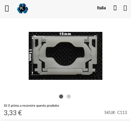
Il
Italia
mio
acco
Vai
alla
fine
della
galleria
di
immagini
Vai
Sii il primo a recensire questo prodotto
all'inizio
3,33 €
SKU
C113
della
galleria
di