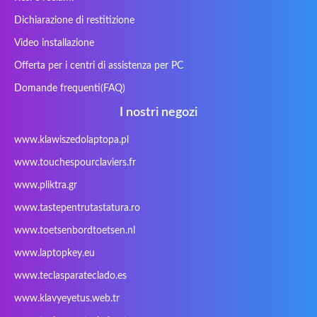
Fusion Aspect
Gateway
Gembird
Gericom
Dichiarazione di restitizione
Getac
Gigabyte
Haier
Hama
Video installazione
Hykker
Hyperdata
HyperX
Inne / other /
Offerta per i centri di assistenza per PC
andere
Domande frequenti(FAQ)
Inphic
Iradium
Iridium Mesh
Issam
Pegasus
I nostri negozi
iWantit
Kapok
Kenitec
Kensington
www.klawiszedolaptopa.pl
Kids Keyboard
KuGi
Kurio
Labtec
www.touchespourclaviers.fr
Laser
LEICKE
LG
Lifetec
www.pliktra.gr
Lion
Lynx
Magic Wings
Maxdata
Mediacom
Mitac
Moobom
MS-TECH
www.tastepentrutastatura.ro
Natec
Natec Genesis
Nec Versa
Network
www.toetsenbordtoetsen.nl
Nokia
Optimus
PEAQ
Philips
www.laptopkey.eu
PowerPro
Prowise
QPAD
Rapoo
www.teclasparateclado.es
Razer
Redimp
Roccat
RoverBook
www.klavyeyetus.web.tr
Sager
Sandstrom
Sharkoon
Sharp