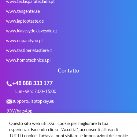
www.teclasparateclado.pt
Snugg
Sotec
SPC
SteelSeries
www.tangenter.se
Stone
Targus
TeckNet
Tegration
www.laptoptaste.de
Terra mobile
ThundeRobot
Tracer
Tronic5
www.klavesydoklavesnic.cz
Trust
Twinhead
Uniwill
VAVA
VIA
Vortex
Wistron
Wortmann
www.cupandyou.pl
Xceed
Xenic
Xeron
Xiaomi
www.tastiperletastiere.it
Zoostorm
Zowie
www.homotechnicus.pl
Contatto
+48 888 333 177
Lun–Ven: 7:00–15:00
support@laptopkey.eu
WhatsApp
Social Media
Questo sito web utilizza i cookie per migliorare la tua
esperienza. Facendo clic su "Accetta", acconsenti all'uso di
TUTTI i cookie. Tuttavia, puoi visitare le Impostazioni dei cookie