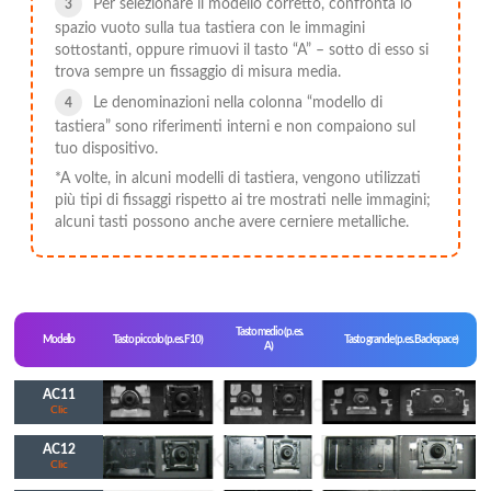
Per selezionare il modello corretto, confronta lo
spazio vuoto sulla tua tastiera con le immagini
sottostanti, oppure rimuovi il tasto “A” – sotto di esso si
trova sempre un fissaggio di misura media.
Le denominazioni nella colonna “modello di
tastiera” sono riferimenti interni e non compaiono sul
tuo dispositivo.
*A volte, in alcuni modelli di tastiera, vengono utilizzati
più tipi di fissaggi rispetto ai tre mostrati nelle immagini;
alcuni tasti possono anche avere cerniere metalliche.
Tasto medio (p. es.
Modello
Tasto piccolo (p. es. F10)
Tasto grande (p. es. Backspace)
A)
AC11
Clic
AC12
Clic