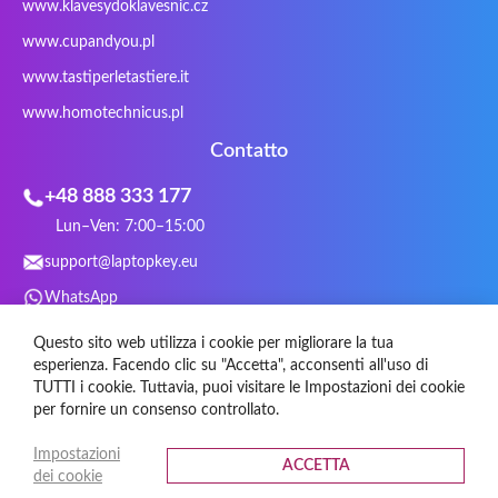
www.klavesydoklavesnic.cz
Trust
Twinhead
Uniwill
VAVA
VIA
Vortex
Wistron
Wortmann
www.cupandyou.pl
Xceed
Xenic
Xeron
Xiaomi
www.tastiperletastiere.it
Zoostorm
Zowie
www.homotechnicus.pl
Contatto
+48 888 333 177
Lun–Ven: 7:00–15:00
support@laptopkey.eu
WhatsApp
Social Media
Questo sito web utilizza i cookie per migliorare la tua
esperienza. Facendo clic su "Accetta", acconsenti all'uso di
TUTTI i cookie. Tuttavia, puoi visitare le Impostazioni dei cookie
per fornire un consenso controllato.
Impostazioni
ACCETTA
dei cookie
© 2026 Tastiperletastiere.it Tutti i diritti riservati.