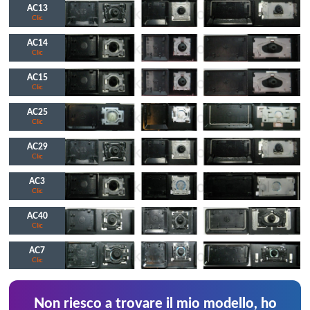
AC13
Clic
AC14
Clic
AC15
Clic
AC25
Clic
AC29
Clic
AC3
Clic
AC40
Clic
AC7
Clic
Non riesco a trovare il mio modello, ho