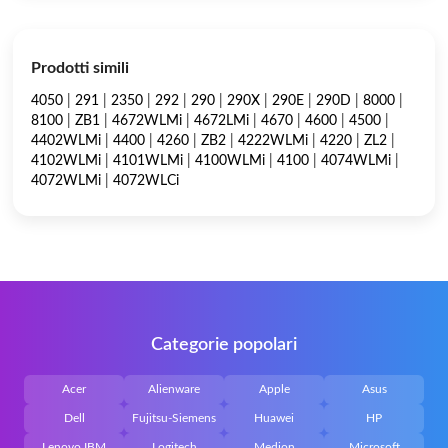
Prodotti simili
4050
|
291
|
2350
|
292
|
290
|
290X
|
290E
|
290D
|
8000
|
8100
|
ZB1
|
4672WLMi
|
4672LMi
|
4670
|
4600
|
4500
|
4402WLMi
|
4400
|
4260
|
ZB2
|
4222WLMi
|
4220
|
ZL2
|
4102WLMi
|
4101WLMi
|
4100WLMi
|
4100
|
4074WLMi
|
4072WLMi
|
4072WLCi
Categorie popolari
Acer
Alienware
Apple
Asus
Dell
Fujitsu-Siemens
Huawei
HP
Lenovo IBM
Logitech
Medion
Microsoft